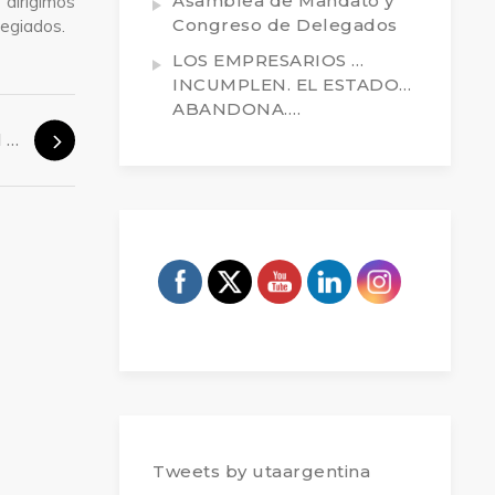
Asamblea de Mandato y
dirigimos
Congreso de Delegados
legiados.
LOS EMPRESARIOS …
INCUMPLEN. EL ESTADO…
ABANDONA….
Colectivos. Cobro del retroactivo del viático
Tweets by utaargentina