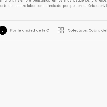
n la UTA siempre pensamos en los más pequeños y a ellos 
arte de nuestra labor como sindicato, porque son los únicos privi
Por la unidad de la CGT