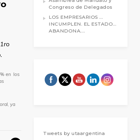
Asamblea de Mandato y
vo
Congreso de Delegados
LOS EMPRESARIOS …
INCUMPLEN. EL ESTADO…
ABANDONA….
 1ro
.
0% en los
as
ral, ya
Tweets by utaargentina