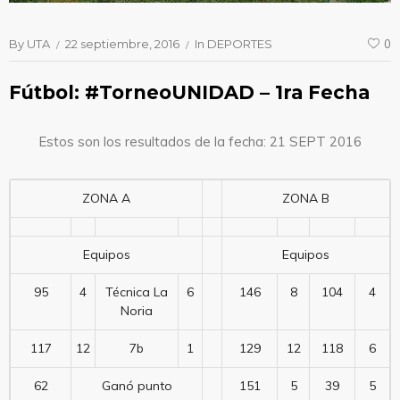
By
UTA
22 septiembre, 2016
In
DEPORTES
0
Fútbol: #TorneoUNIDAD – 1ra Fecha
Estos son los resultados de la fecha: 21 SEPT 2016
ZONA A
ZONA B
Equipos
Equipos
95
4
Técnica La
6
146
8
104
4
Noria
117
12
7b
1
129
12
118
6
62
Ganó punto
151
5
39
5