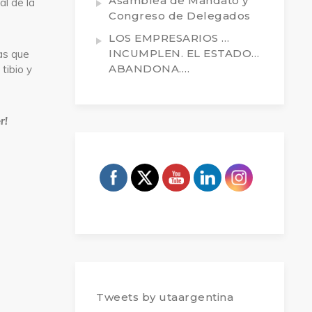
Asamblea de Mandato y
al de la
Congreso de Delegados
LOS EMPRESARIOS …
INCUMPLEN. EL ESTADO…
las que
ABANDONA….
tibio y
r!
Tweets by utaargentina