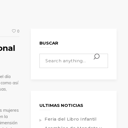
0
BUSCAR
onal
el día
, como así
sas,
ULTIMAS NOTICIAS
s mujeres
n la
Feria del Libro Infantil
dimensión