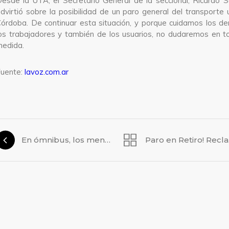
esde la UTA, el Secretario General de la seccional, Ricardo S
dvirtió sobre la posibilidad de un paro general del transporte
órdoba. De continuar esta situación, y porque cuidamos los d
os trabajadores y también de los usuarios, no dudaremos en 
edida.
uente:
lavoz.com.ar
En ómnibus, los menores deben ir acompañados
Par