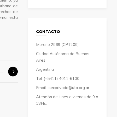
alerno, ya
 urbano de
erechos de
tomar esta
CONTACTO
Moreno 2969 (CP1209)
Ciudad Autónoma de Buenos
Aires
Argentina
o en Retiro! Reclamamos seguridad
Tel: (+5411) 4011-6100
Email : secprivada@uta.org.ar
Atención de lunes a viernes de 9 a
18Hs.