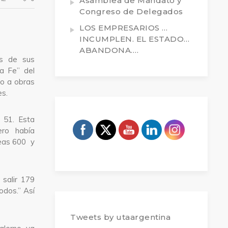
Asamblea de Mandato y
Congreso de Delegados
LOS EMPRESARIOS …
INCUMPLEN. EL ESTADO…
ABANDONA….
s de sus
a Fe” del
no a obras
es.
y 51. Esta
ero había
neas 600 y
 salir 179
odos.” Así
Tweets by utaargentina