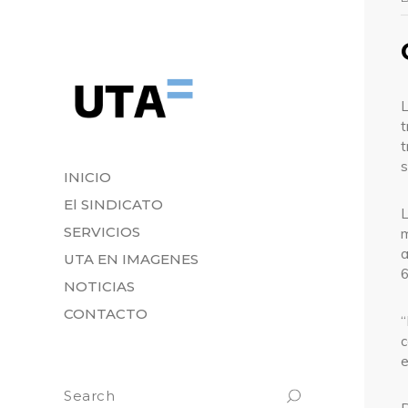
t
s
INICIO
El SINDICATO
L
SERVICIOS
a
UTA EN IMAGENES
6
NOTICIAS
CONTACTO
“
c
e