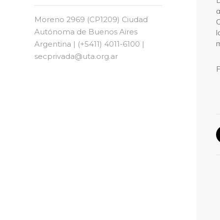
D
a
Moreno 2969 (CP1209) Ciudad
C
Autónoma de Buenos Aires
l
m
Argentina | (+5411) 4011-6100 |
secprivada@uta.org.ar
F