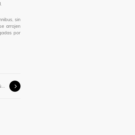
.
nibus, sin
se arrojen
agadas por
Final del torneo de fútbol!