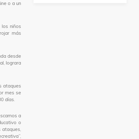
ine o a un
 los niños
rojar más
gada desde
l, lograra
os ataques
por mes se
0 días.
Buscamos a
ducativo o
s ataques,
creativa”,