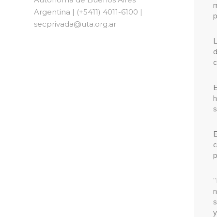
m
Argentina | (+5411) 4011-6100 |
p
secprivada@uta.org.ar
L
d
c
E
h
s
E
c
p
“
n
s
y