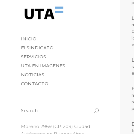
p
m
c
l
INICIO
e
El SINDICATO
SERVICIOS
L
UTA EN IMAGENES
s
e
NOTICIAS
CONTACTO
F
m
r
p
E
Moreno 2969 (CP1209) Ciudad
t
Autónoma de Buenos Aires