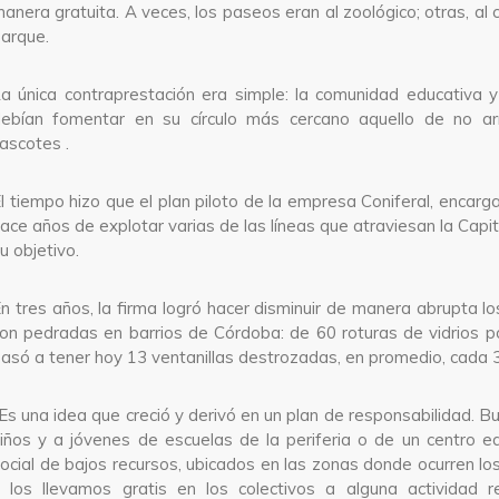
anera gratuita. A veces, los paseos eran al zoológico; otras, al c
arque.
a única contraprestación era simple: la comunidad educativa y
ebían fomentar en su círculo más cercano aquello de no ar
ascotes .
l tiempo hizo que el plan piloto de la empresa Coniferal, encar
ace años de explotar varias de las líneas que atraviesan la Capita
u objetivo.
n tres años, la firma logró hacer disminuir de manera abrupta l
on pedradas en barrios de Córdoba: de 60 roturas de vidrios 
asó a tener hoy 13 ventanillas destrozadas, en promedio, cada 3
Es una idea que creció y derivó en un plan de responsabilidad. 
iños y a jóvenes de escuelas de la periferia o de un centro e
ocial de bajos recursos, ubicados en las zonas donde ocurren lo
 los llevamos gratis en los colectivos a alguna actividad re