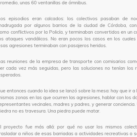
romedio, unas 60 ventanillas de ómnibus.
Los episodios eran calcados: los colectivos pasaban de n
adrugada por algunos barrios de la ciudad de Córdoba, con
omo conflictivos por la Policía, y terminaban convertidos en un c
os ataques vandálicos. No eran pocos los casos en los cuales
sas agresiones terminaban con pasajeros heridos.
as reuniones de la empresa de transporte con comisarios com
er cada vez más seguidas, pero las soluciones no tenían los 
sperados.
ue entonces cuando la idea se lanzó sobre la mesa: hay que ir a 
ismas zonas en las que ocurren las agresiones, hablar con los d
epresentantes vecinales, madres y padres, y generar conciencia.
iedra no es travesura. Una piedra puede matar.
l proyecto fue más allá: por qué no usar los mismos colect
rasladar a niños de esas barriadas a actividades recreativas o s