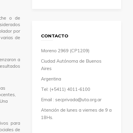
oche o de
siderados
olador por
CONTACTO
 varias de
Moreno 2969 (CP1209)
enzaron a
Ciudad Autónoma de Buenos
resultados
Aires
Argentina
las
Tel: (+5411) 4011-6100
ocentes,
Email : secprivada@uta.org.ar
 Una
Atención de lunes a viernes de 9 a
18Hs.
ivos para
ociales de