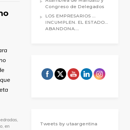
Asamblea de Mandato y
Congreso de Delegados
no
LOS EMPRESARIOS …
INCUMPLEN. EL ESTADO…
ABANDONA….
ara
 no
de
 que
leta
pedradas,
Tweets by utaargentina
o, en