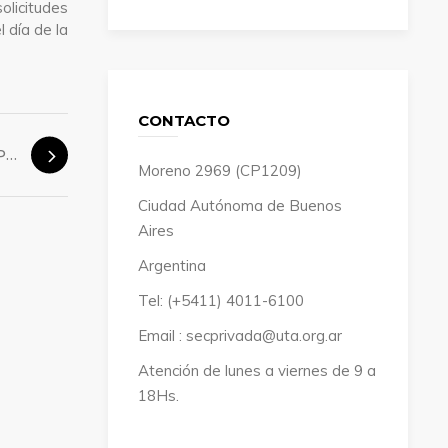
licitudes
 día de la
CONTACTO
Santiago del Estero: Paramos la Cooperativa Alberdi
Moreno 2969 (CP1209)
Ciudad Autónoma de Buenos
Aires
Argentina
Tel: (+5411) 4011-6100
Email : secprivada@uta.org.ar
Atención de lunes a viernes de 9 a
18Hs.