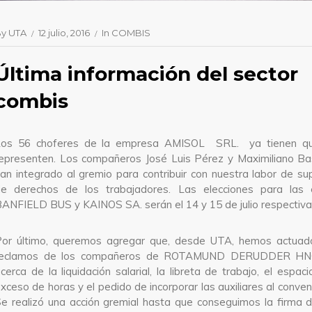
By
UTA
12 julio, 2016
In
COMBIS
Última información del sector
combis
Los 56 choferes de la empresa AMISOL SRL. ya tienen qu
epresenten. Los compañeros José Luis Pérez y Maximiliano Ba
an integrado al gremio para contribuir con nuestra labor de su
de derechos de los trabajadores. Las elecciones para las
ANFIELD BUS y KAINOS SA. serán el 14 y 15 de julio respectiv
or último, queremos agregar que, desde UTA, hemos actuado
reclamos de los compañeros de ROTAMUND DERUDDER HNOS
cerca de la liquidación salarial, la libreta de trabajo, el espacio
xceso de horas y el pedido de incorporar las auxiliares al conven
e realizó una acción gremial hasta que conseguimos la firma 