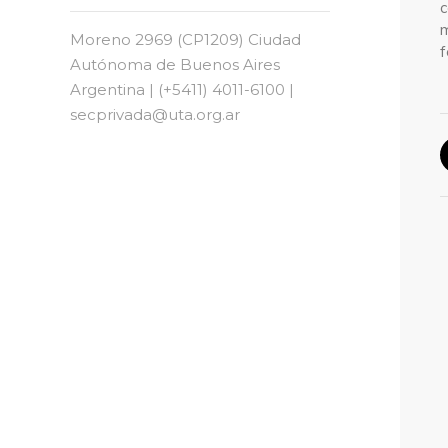
m
Moreno 2969 (CP1209) Ciudad
f
Autónoma de Buenos Aires
Argentina | (+5411) 4011-6100 |
secprivada@uta.org.ar