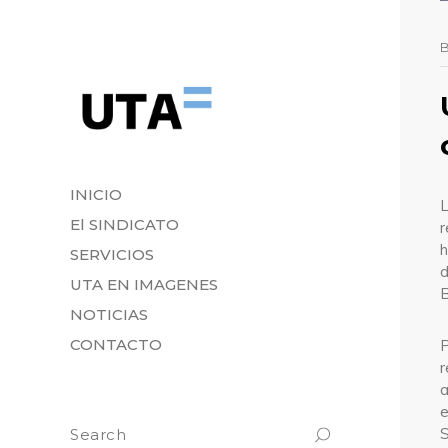
INICIO
El SINDICATO
r
h
SERVICIOS
UTA EN IMAGENES
B
NOTICIAS
CONTACTO
P
a
e
S