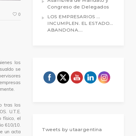
Asamblea de Mandato y
Congreso de Delegados
0
LOS EMPRESARIOS …
INCUMPLEN. EL ESTADO…
ABANDONA….
ienes los
sualdo se
pervisores
 empresas
amente.
 tras los
. U.T.E.
 físico, el
io 610/10.
Tweets by utaargentina
de un acta