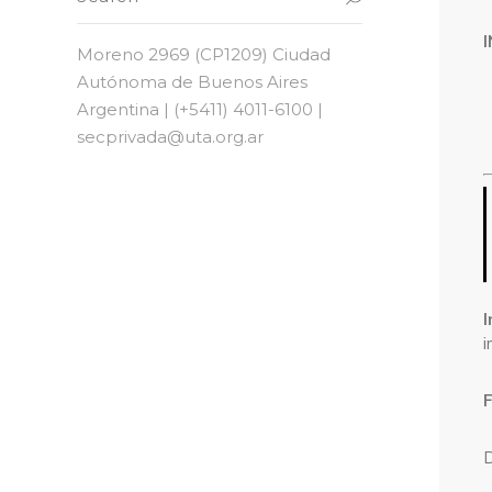
Moreno 2969 (CP1209) Ciudad
Autónoma de Buenos Aires
Argentina | (+5411) 4011-6100 |
secprivada@uta.org.ar
i
D