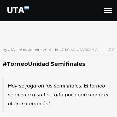
By
UTA
16 noviembre, 2016
In
NOTICIAS
UTA GREMIAL
0
#TorneoUnidad Semifinales
Hoy se jugaron las semifinales. El torneo
se acerca a su fin, falta poco para conocer
al gran campeón!