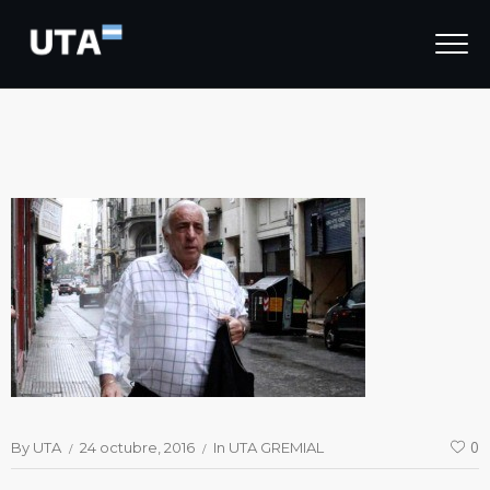
By
UTA
24 octubre, 2016
In
UTA GREMIAL
0