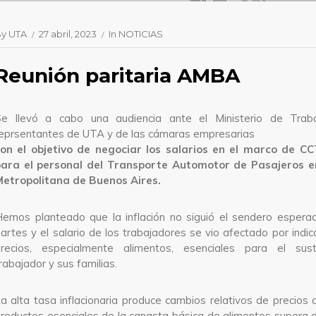
By
UTA
27 abril, 2023
In
NOTICIAS
Reunión paritaria AMBA
e llevó a cabo una audiencia ante el Ministerio de Traba
eprsentantes de UTA y de las cámaras empresarias
on el objetivo de negociar los salarios en el marco de CC
para el personal del Transporte Automotor de Pasajeros e
etropolitana de Buenos Aires.
emos planteado que la inflación no siguió el sendero espera
artes y el salario de los trabajadores se vio afectado por indi
precios, especialmente alimentos, esenciales para el sus
rabajador y sus familias.
a alta tasa inflacionaria produce cambios relativos de precios 
roductos esenciales de la canasta básica de alimentos supera a