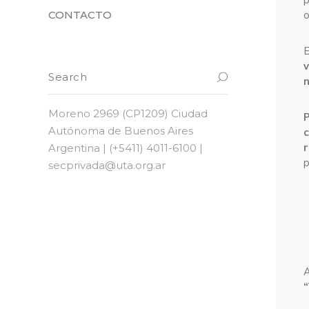
o
CONTACTO
E
v
n
Moreno 2969 (CP1209) Ciudad
Autónoma de Buenos Aires
r
Argentina | (+5411) 4011-6100 |
p
secprivada@uta.org.ar
A
“