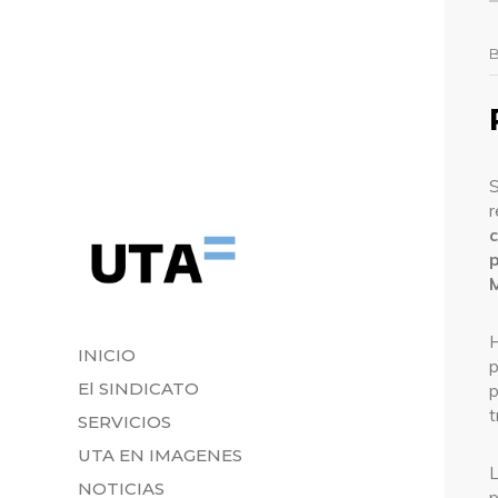
S
r
c
M
H
INICIO
p
El SINDICATO
t
SERVICIOS
UTA EN IMAGENES
L
NOTICIAS
p