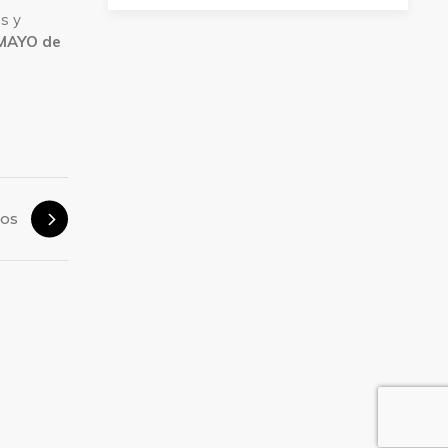
s y
 MAYO de
ros