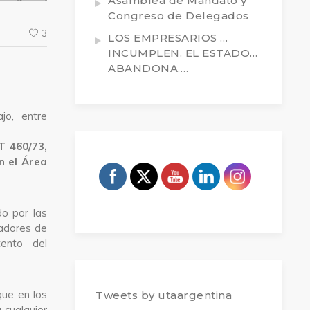
Asamblea de Mandato y
Congreso de Delegados
3
LOS EMPRESARIOS …
INCUMPLEN. EL ESTADO…
ABANDONA….
jo, entre
T 460/73,
n el Área
do por las
cadores de
tento del
que en los
Tweets by utaargentina
 cualquier