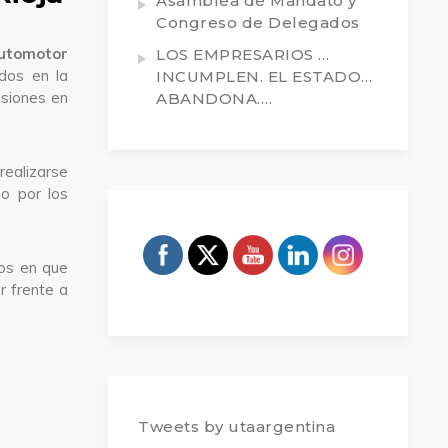
Asamblea de Mandato y
Congreso de Delegados
utomotor
LOS EMPRESARIOS …
idos en la
INCUMPLEN. EL ESTADO…
esiones en
ABANDONA….
realizarse
o por los
os en que
r frente a
Tweets by utaargentina