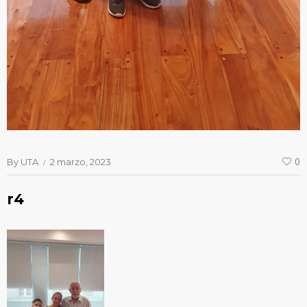
By
UTA
2 marzo, 2023
0
r4