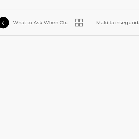
What to Ask When Choosing a Web Designer in Sydney
Maldita inseguri