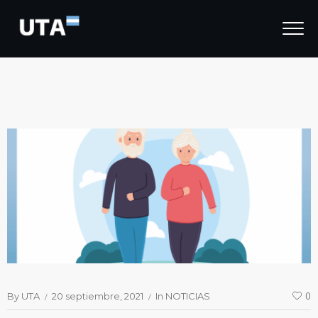
By
UTA
20 septiembre, 2021
In
NOTICIAS
0