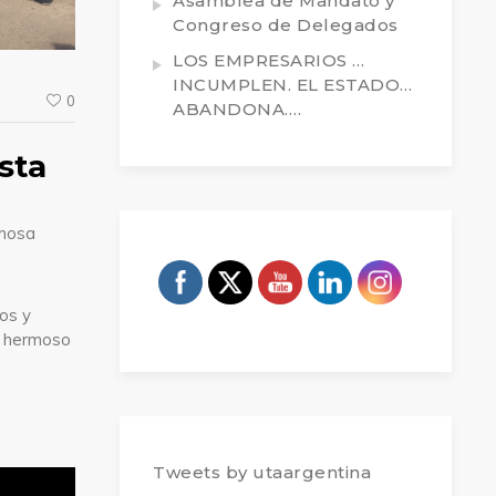
Asamblea de Mandato y
Congreso de Delegados
LOS EMPRESARIOS …
INCUMPLEN. EL ESTADO…
0
ABANDONA….
sta
rmosa
cos y
n hermoso
Tweets by utaargentina