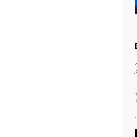
A
j
H
g
d
C