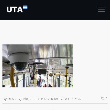
By
UTA
3 junio, 2021
In
NOTICIAS
UTA GREMIAL
0