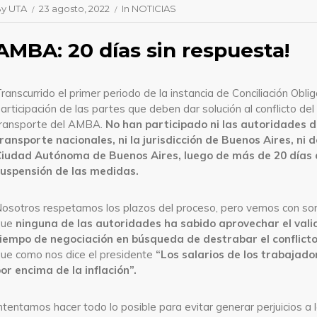
By
UTA
23 agosto, 2022
In
NOTICIAS
AMBA: 20 días sin respuesta!
ranscurrido el primer periodo de la instancia de Conciliación Obliga
articipación de las partes que deben dar solución al conflicto del
ransporte del AMBA.
No han participado ni las autoridades d
ransporte nacionales, ni la jurisdicción de Buenos Aires, ni d
iudad Autónoma de Buenos Aires, luego de más de 20 días 
uspensión de las medidas.
osotros respetamos los plazos del proceso, pero vemos con so
que
ninguna de las autoridades ha sabido aprovechar el vali
iempo de negociación en búsqueda de destrabar el conflict
ue como nos dice el presidente
“Los salarios de los trabajado
or encima de la inflación”.
ntentamos hacer todo lo posible para evitar generar perjuicios a 