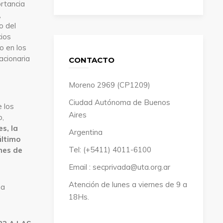
ortancia
,
o del
cios
o en los
acionaria
CONTACTO
Moreno 2969 (CP1209)
Ciudad Autónoma de Buenos
 los
Aires
o,
s, la
Argentina
último
Tel: (+5411) 4011-6100
nes de
Email : secprivada@uta.org.ar
Atención de lunes a viernes de 9 a
na
18Hs.