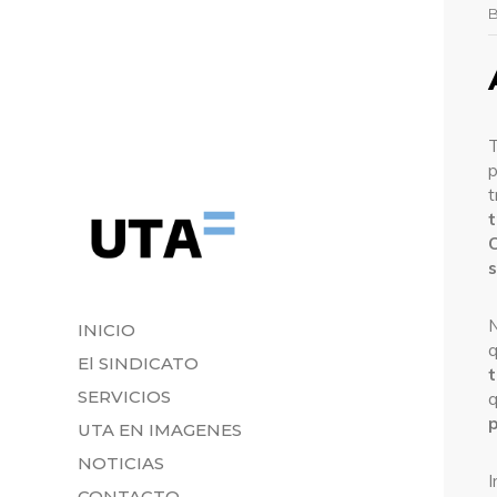
T
p
t
t
C
s
N
INICIO
El SINDICATO
t
SERVICIOS
q
p
UTA EN IMAGENES
NOTICIAS
I
CONTACTO