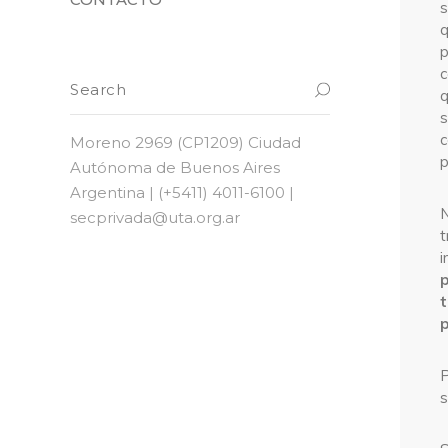
s
q
p
c
q
s
c
Moreno 2969 (CP1209) Ciudad
p
Autónoma de Buenos Aires
Argentina | (+5411) 4011-6100 |
N
secprivada@uta.org.ar
t
p
t
p
P
s