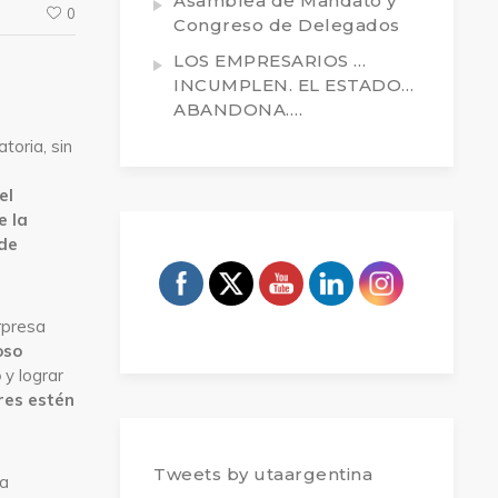
Asamblea de Mandato y
0
Congreso de Delegados
LOS EMPRESARIOS …
INCUMPLEN. EL ESTADO…
ABANDONA….
toria, sin
el
e la
de
rpresa
oso
o
y lograr
res estén
Tweets by utaargentina
la