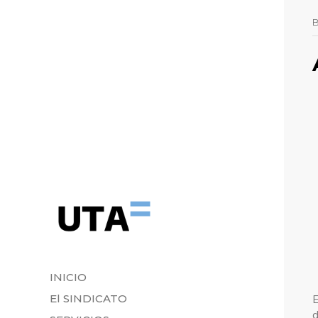
INICIO
El SINDICATO
E
d