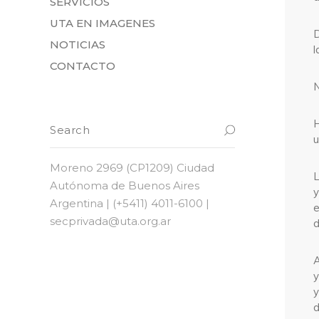
SERVICIOS
UTA EN IMAGENES
D
NOTICIAS
l
CONTACTO
N
H
u
Moreno 2969 (CP1209) Ciudad
L
Autónoma de Buenos Aires
y
Argentina | (+5411) 4011-6100 |
e
secprivada@uta.org.ar
d
A
y
y
d