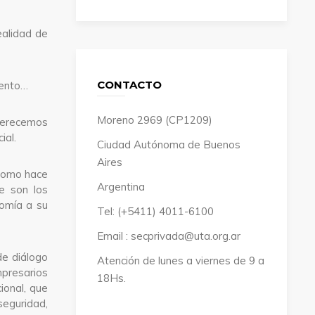
ealidad de
CONTACTO
iento…
Moreno 2969 (CP1209)
Merecemos
ial.
Ciudad Autónoma de Buenos
Aires
 como hace
Argentina
e son los
nomía a su
Tel: (+5411) 4011-6100
Email : secprivada@uta.org.ar
de diálogo
Atención de lunes a viernes de 9 a
mpresarios
18Hs.
ional, que
seguridad,