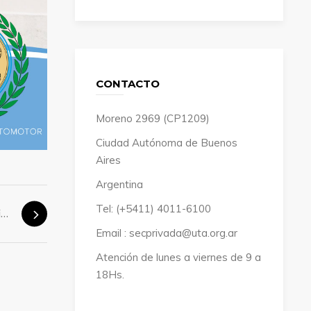
CONTACTO
Moreno 2969 (CP1209)
Ciudad Autónoma de Buenos
Aires
Argentina
Tel: (+5411) 4011-6100
Amplio triunfo del oficialismo de Roberto Fernández en la elección de Delegados Congresales
Email : secprivada@uta.org.ar
Atención de lunes a viernes de 9 a
18Hs.