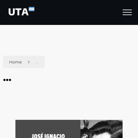
Home
…
…