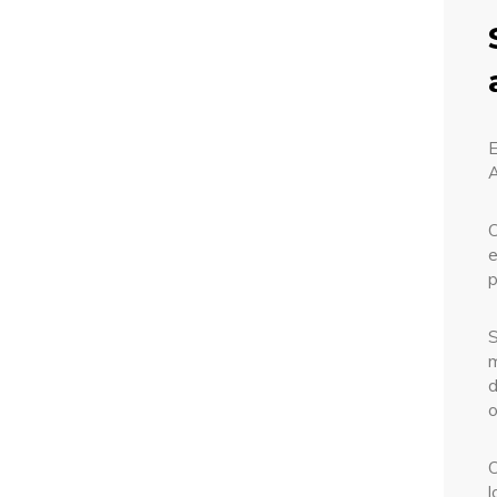
C
e
p
S
m
d
o
C
l