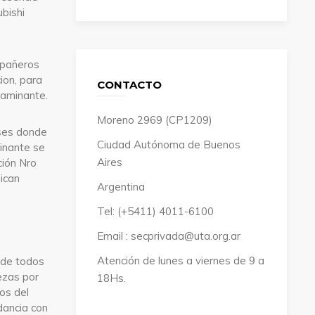
bishi
ompañeros
ion, para
CONTACTO
taminante.
Moreno 2969 (CP1209)
íses donde
Ciudad Autónoma de Buenos
minante se
Aires
ción Nro
dican
Argentina
Tel: (+5411) 4011-6100
Email : secprivada@uta.org.ar
Atención de lunes a viernes de 9 a
d de todos
ezas por
18Hs.
uos del
dancia con