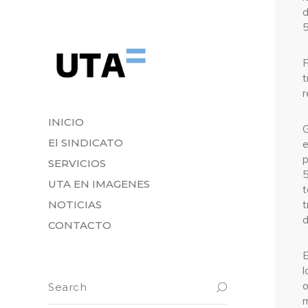
d
5
F
t
r
INICIO
G
El SINDICATO
e
p
SERVICIOS
5
UTA EN IMAGENES
t
t
NOTICIAS
d
CONTACTO
E
l
o
m