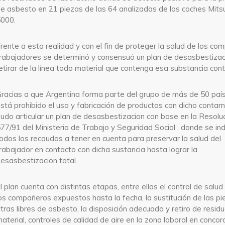
e asbesto en 21 piezas de las 64 analizadas de los coches Mitsu
000.
rente a esta realidad y con el fin de proteger la salud de los c
rabajadores se determinó y consensuó un plan de desasbestizac
etirar de la línea todo material que contenga esa substancia con
racias a que Argentina forma parte del grupo de más de 50 pa
stá prohibido el uso y fabricación de productos con dicho conta
udo articular un plan de desasbestizacion con base en la Resolu
77/91 del Ministerio de Trabajo y Seguridad Social , donde se in
odos los recaudos a tener en cuenta para preservar la salud del
rabajador en contacto con dicha sustancia hasta lograr la
esasbestizacion total.
l plan cuenta con distintas etapas, entre ellas el control de salu
os compañeros expuestos hasta la fecha, la sustitución de las pi
tras libres de asbesto, la disposición adecuada y retiro de resid
aterial, controles de calidad de aire en la zona laboral en concor