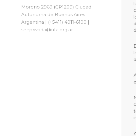
l
Moreno 2969 (CP1209) Ciudad
c
Autónoma de Buenos Aires
l
Argentina | (+5411) 4011-6100 |
d
secprivada@uta.org.ar
d
D
l
d
A
e
N
c
t
i
A