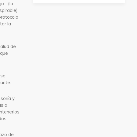
jo” (la
spirable),
protocolo
tar la
alud de
 que
 se
lante.
soría y
as a
ntenerlos
dos.
lazo de