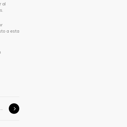
 al
s.
or
sto a esta
n
ingo 20 de octubre