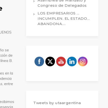
Asamblea de Mandato y
Congreso de Delegados
e
LOS EMPRESARIOS …
INCUMPLEN. EL ESTADO…
ABANDONA….
BUENOS
año se
cción de
línea B.
es en la
ndencia
s, entre
recibimos
Tweets by utaargentina
resencia