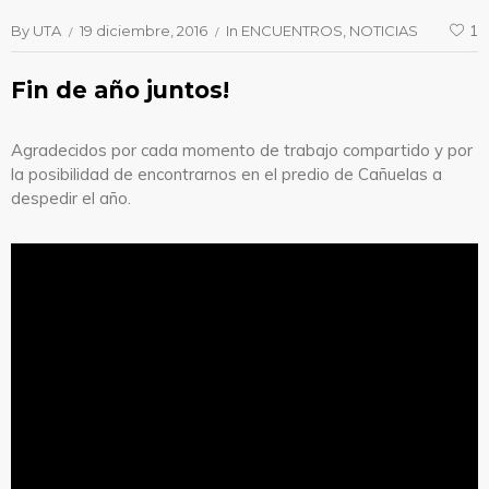
By
UTA
19 diciembre, 2016
In
ENCUENTROS
NOTICIAS
1
Fin de año juntos!
Agradecidos por cada momento de trabajo compartido y por
la posibilidad de encontrarnos en el predio de Cañuelas a
despedir el año.